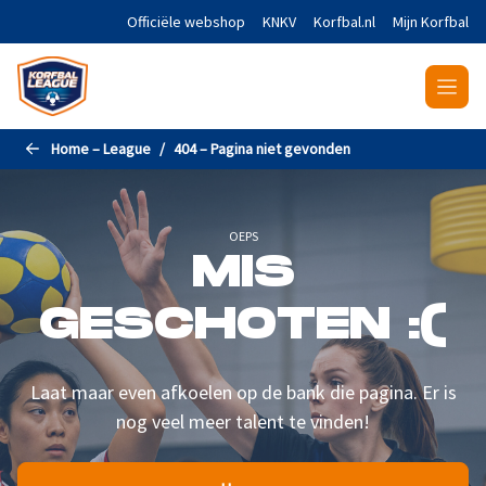
Naar de hoofdinhoud gaan
Officiële webshop
KNKV
Korfbal.nl
Mijn Korfbal
Home – League
404 – Pagina niet gevonden
OEPS
MIS
GESCHOTEN :(
Laat maar even afkoelen op de bank die pagina. Er is
nog veel meer talent te vinden!