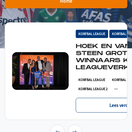
Home
KORFBAL LEAGUE
KORFBAL LE
HOEK EN VAN
STEEN GROT
WINNAARS K
LEAGUEVERKI
KORFBAL LEAGUE
KORFBAL LE
KORFBAL LEAGUE 2
Lees verder