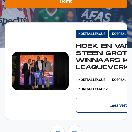
Home
KORFBAL LEAGUE
KORFBAL LE
HOEK EN VAN
STEEN GROT
WINNAARS K
LEAGUEVERKI
KORFBAL LEAGUE
KORFBAL LE
KORFBAL LEAGUE 2
Lees verder