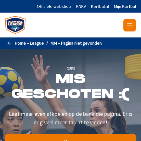
Naar de hoofdinhoud gaan
Officiële webshop
KNKV
Korfbal.nl
Mijn Korfbal
Home – League
404 – Pagina niet gevonden
OEPS
MIS
GESCHOTEN :(
Laat maar even afkoelen op de bank die pagina. Er is
nog veel meer talent te vinden!