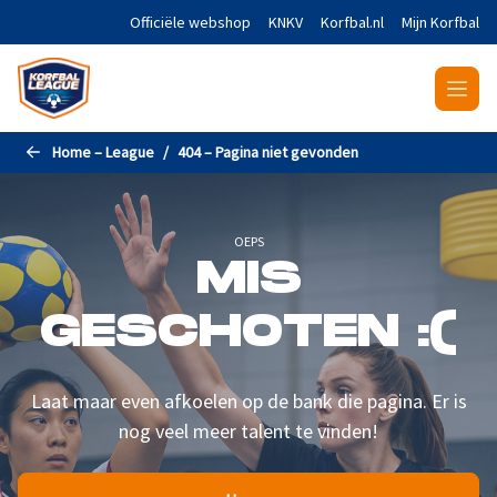
Naar de hoofdinhoud gaan
Officiële webshop
KNKV
Korfbal.nl
Mijn Korfbal
Home – League
404 – Pagina niet gevonden
OEPS
MIS
GESCHOTEN :(
Laat maar even afkoelen op de bank die pagina. Er is
nog veel meer talent te vinden!