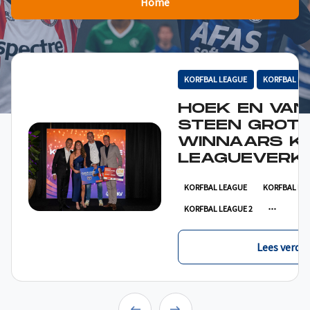
Home
KORFBAL LEAGUE
KORFBAL LE
HOEK EN VAN
STEEN GROT
WINNAARS K
LEAGUEVERKI
KORFBAL LEAGUE
KORFBAL LE
KORFBAL LEAGUE 2
Lees verder