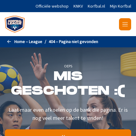
Naar de hoofdinhoud gaan
Officiële webshop
KNKV
Korfbal.nl
Mijn Korfbal
Home – League
404 – Pagina niet gevonden
OEPS
MIS
GESCHOTEN :(
Laat maar even afkoelen op de bank die pagina. Er is
nog veel meer talent te vinden!