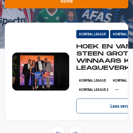
Home
KORFBAL LEAGUE
KORFBAL LE
HOEK EN VAN
STEEN GROT
WINNAARS K
LEAGUEVERKI
KORFBAL LEAGUE
KORFBAL LE
KORFBAL LEAGUE 2
Lees verder