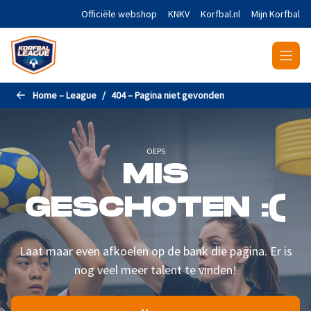
Naar de hoofdinhoud gaan
Officiële webshop
KNKV
Korfbal.nl
Mijn Korfbal
Home – League
404 – Pagina niet gevonden
OEPS
MIS
GESCHOTEN :(
Laat maar even afkoelen op de bank die pagina. Er is
nog veel meer talent te vinden!