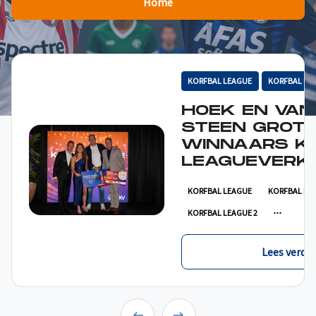
Home
KORFBAL LEAGUE
KORFBAL LE
HOEK EN VAN
STEEN GROT
WINNAARS K
LEAGUEVERKI
KORFBAL LEAGUE
KORFBAL LE
KORFBAL LEAGUE 2
Lees verder