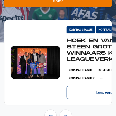
Home
KORFBAL LEAGUE
KORFBAL LE
HOEK EN VAN
STEEN GROT
WINNAARS K
LEAGUEVERKI
KORFBAL LEAGUE
KORFBAL LE
KORFBAL LEAGUE 2
Lees verder