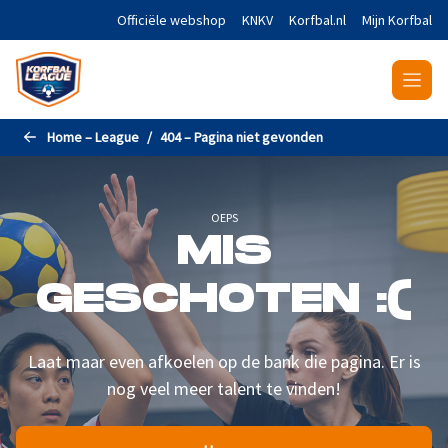
Naar de hoofdinhoud gaan
Officiële webshop
KNKV
Korfbal.nl
Mijn Korfbal
Home – League
404 – Pagina niet gevonden
OEPS
MIS
GESCHOTEN :(
Laat maar even afkoelen op de bank die pagina. Er is
nog veel meer talent te vinden!