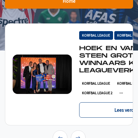
Home
KORFBAL LEAGUE
KORFBAL LE
HOEK EN VAN
STEEN GROT
WINNAARS K
LEAGUEVERKI
KORFBAL LEAGUE
KORFBAL LE
KORFBAL LEAGUE 2
Lees verder