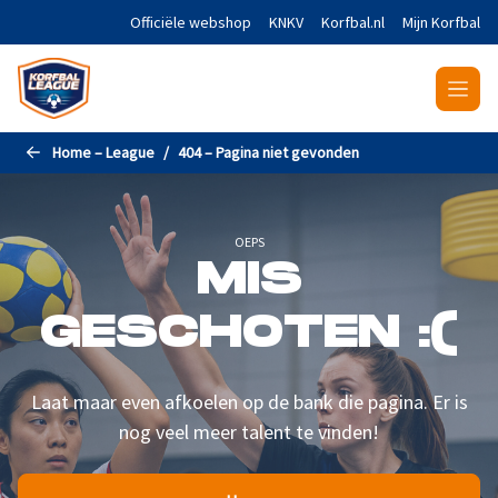
Naar de hoofdinhoud gaan
Officiële webshop
KNKV
Korfbal.nl
Mijn Korfbal
Home – League
404 – Pagina niet gevonden
OEPS
MIS
GESCHOTEN :(
Laat maar even afkoelen op de bank die pagina. Er is
nog veel meer talent te vinden!