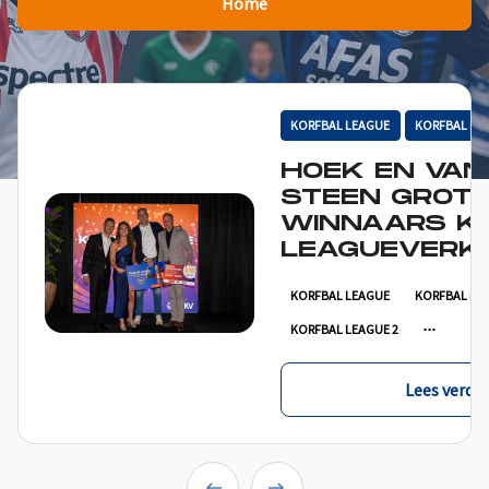
Home
KORFBAL LEAGUE
KORFBAL LE
HOEK EN VAN
STEEN GROT
WINNAARS K
LEAGUEVERKI
KORFBAL LEAGUE
KORFBAL LE
KORFBAL LEAGUE 2
Lees verder