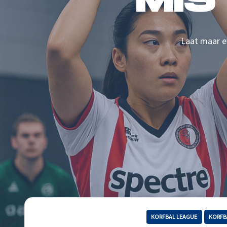
MIS
Laat maar ev
KORFBAL LEAGUE
KORFB