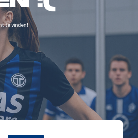
N :(
nt te vinden!