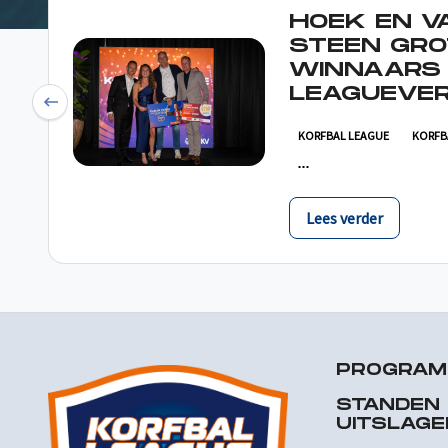
HOEK EN V
STEEN GRO
WINNAARS
LEAGUEVER
Previous
KORFBAL LEAGUE
KORFB
Lees verder
PROGRA
STANDEN
UITSLAGE