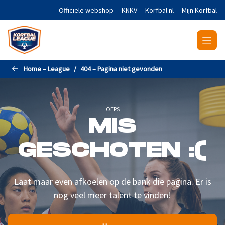
Naar de hoofdinhoud gaan
Officiële webshop
KNKV
Korfbal.nl
Mijn Korfbal
Home – League
404 – Pagina niet gevonden
OEPS
MIS
GESCHOTEN :(
Laat maar even afkoelen op de bank die pagina. Er is
nog veel meer talent te vinden!