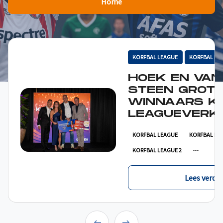
Home
KORFBAL LEAGUE
KORFBAL LE
HOEK EN VAN
STEEN GROT
WINNAARS K
LEAGUEVERKI
KORFBAL LEAGUE
KORFBAL LE
KORFBAL LEAGUE 2
Lees verder