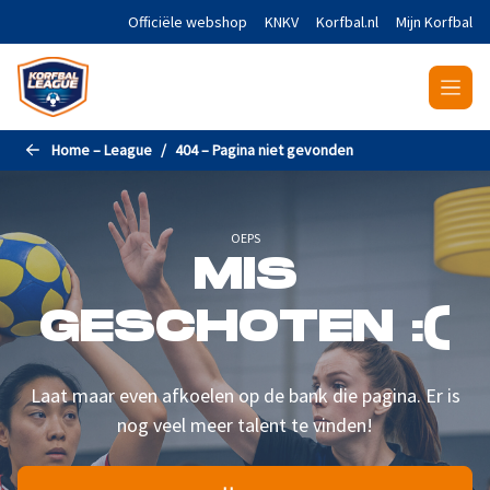
Naar de hoofdinhoud gaan
Officiële webshop
KNKV
Korfbal.nl
Mijn Korfbal
Home – League
404 – Pagina niet gevonden
OEPS
MIS
GESCHOTEN :(
Laat maar even afkoelen op de bank die pagina. Er is
nog veel meer talent te vinden!