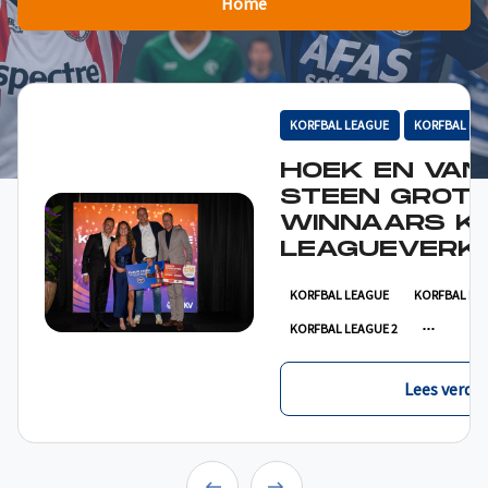
Home
KORFBAL LEAGUE
KORFBAL LE
HOEK EN VAN
STEEN GROT
WINNAARS K
LEAGUEVERKI
KORFBAL LEAGUE
KORFBAL LE
KORFBAL LEAGUE 2
Lees verder