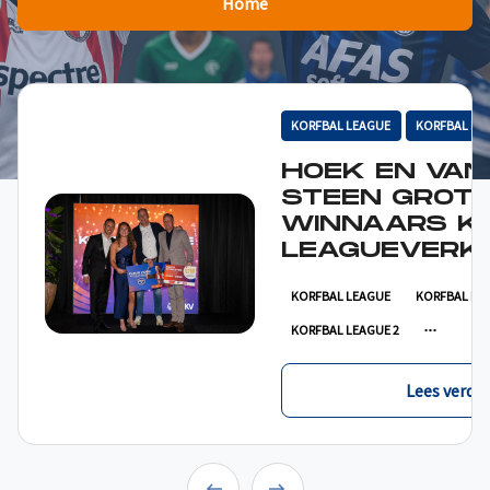
Home
KORFBAL LEAGUE
KORFBAL LE
HOEK EN VAN
STEEN GROT
WINNAARS K
LEAGUEVERKI
KORFBAL LEAGUE
KORFBAL LE
KORFBAL LEAGUE 2
Lees verder