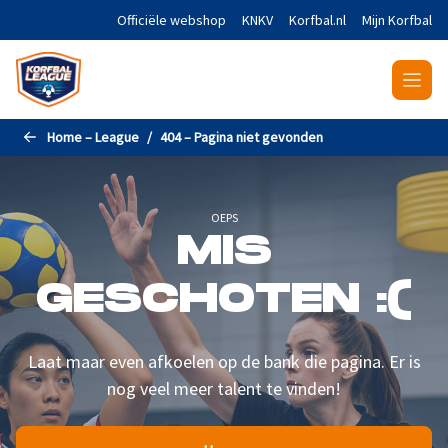
Naar de hoofdinhoud gaan
Officiële webshop
KNKV
Korfbal.nl
Mijn Korfbal
Home – League
404 – Pagina niet gevonden
OEPS
MIS
GESCHOTEN :(
Laat maar even afkoelen op de bank die pagina. Er is
nog veel meer talent te vinden!