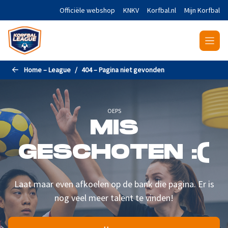
Naar de hoofdinhoud gaan
Officiële webshop
KNKV
Korfbal.nl
Mijn Korfbal
Home – League
404 – Pagina niet gevonden
OEPS
MIS
GESCHOTEN :(
Laat maar even afkoelen op de bank die pagina. Er is
nog veel meer talent te vinden!