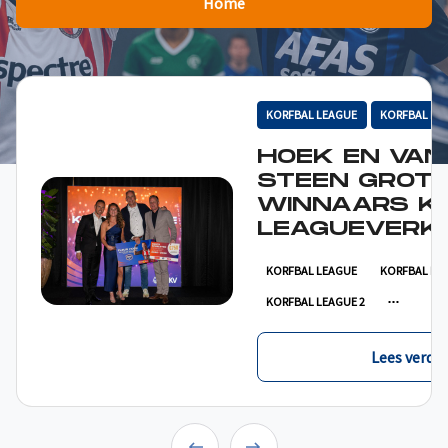
Home
KORFBAL LEAGUE
KORFBAL LE
HOEK EN VAN
STEEN GROT
WINNAARS K
LEAGUEVERKI
KORFBAL LEAGUE
KORFBAL LE
KORFBAL LEAGUE 2
Lees verder