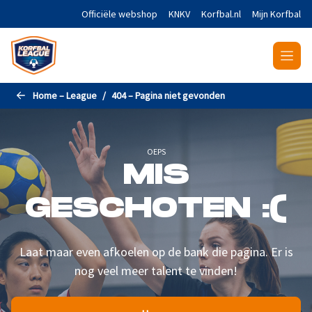
Naar de hoofdinhoud gaan
Officiële webshop
KNKV
Korfbal.nl
Mijn Korfbal
Home – League
404 – Pagina niet gevonden
OEPS
MIS
GESCHOTEN :(
Laat maar even afkoelen op de bank die pagina. Er is
nog veel meer talent te vinden!