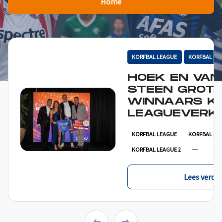
Home
KORFBAL LEAGUE
KORFBAL LE
HOEK EN VAN
STEEN GROT
WINNAARS K
LEAGUEVERKI
KORFBAL LEAGUE
KORFBAL LE
KORFBAL LEAGUE 2
Lees verder