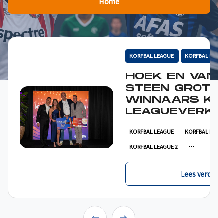
Home
KORFBAL LEAGUE
KORFBAL LE
HOEK EN VAN
STEEN GROT
WINNAARS K
LEAGUEVERKI
KORFBAL LEAGUE
KORFBAL LE
KORFBAL LEAGUE 2
Lees verder