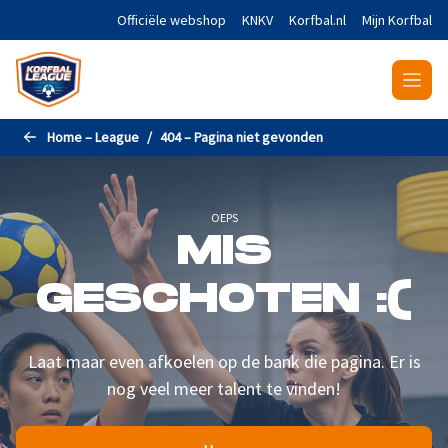
Naar de hoofdinhoud gaan
Officiële webshop
KNKV
Korfbal.nl
Mijn Korfbal
Home – League
404 – Pagina niet gevonden
OEPS
MIS
GESCHOTEN :(
Laat maar even afkoelen op de bank die pagina. Er is
nog veel meer talent te vinden!