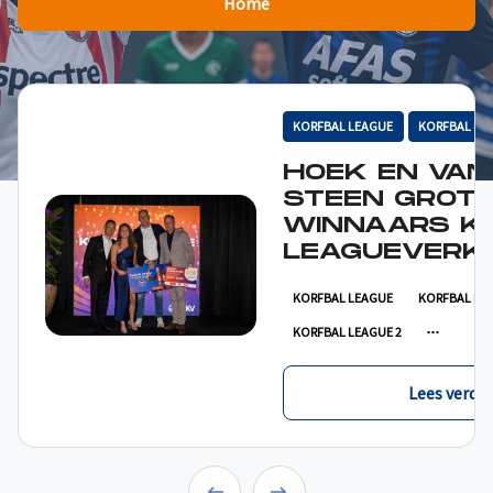
Home
KORFBAL LEAGUE
KORFBAL LE
HOEK EN VAN
STEEN GROT
WINNAARS K
LEAGUEVERKI
KORFBAL LEAGUE
KORFBAL LE
KORFBAL LEAGUE 2
Lees verder