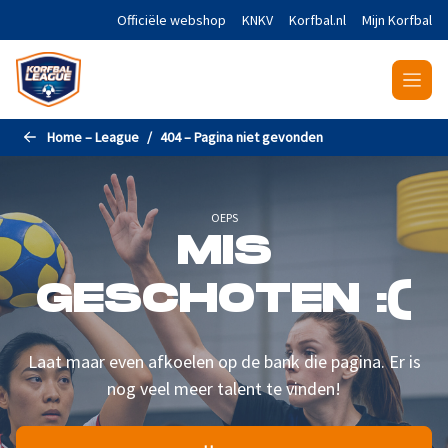
Naar de hoofdinhoud gaan
Officiële webshop
KNKV
Korfbal.nl
Mijn Korfbal
Home – League
404 – Pagina niet gevonden
OEPS
MIS
GESCHOTEN :(
Laat maar even afkoelen op de bank die pagina. Er is
nog veel meer talent te vinden!