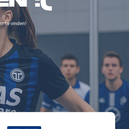
N :(
nt te vinden!