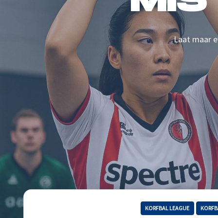
MIS
Laat maar ev
KORFBAL LEAGUE
KORFB