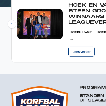
HOEK EN V
STEEN GRO
WINNAARS
LEAGUEVER
Previous
KORFBAL LEAGUE
KORFB
Lees verder
PROGRA
STANDEN
UITSLAGE