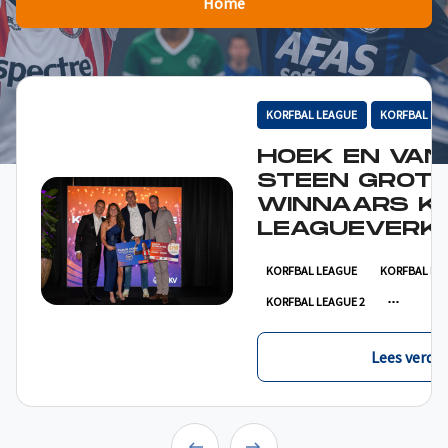
Home
KORFBAL LEAGUE
KORFBAL LE
HOEK EN VAN
STEEN GROT
WINNAARS K
LEAGUEVERKI
KORFBAL LEAGUE
KORFBAL LE
KORFBAL LEAGUE 2
Lees verder