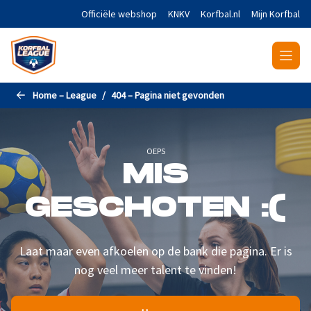
Naar de hoofdinhoud gaan
Officiële webshop
KNKV
Korfbal.nl
Mijn Korfbal
Home – League
404 – Pagina niet gevonden
OEPS
MIS
GESCHOTEN :(
Laat maar even afkoelen op de bank die pagina. Er is
nog veel meer talent te vinden!