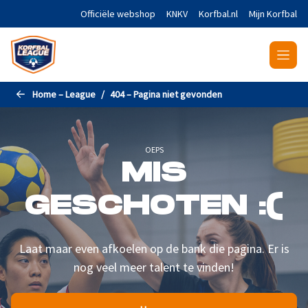
Naar de hoofdinhoud gaan
Officiële webshop
KNKV
Korfbal.nl
Mijn Korfbal
Home – League
404 – Pagina niet gevonden
OEPS
MIS
GESCHOTEN :(
Laat maar even afkoelen op de bank die pagina. Er is
nog veel meer talent te vinden!