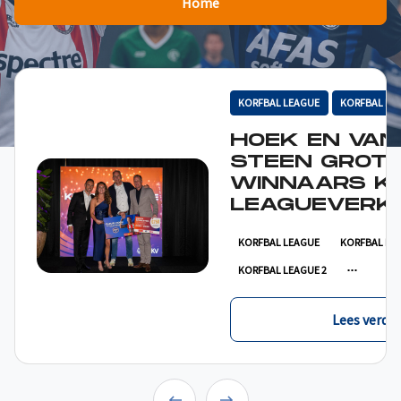
Home
KORFBAL LEAGUE
KORFBAL LE
HOEK EN VAN
STEEN GROT
WINNAARS K
LEAGUEVERKI
KORFBAL LEAGUE
KORFBAL LE
KORFBAL LEAGUE 2
Lees verder