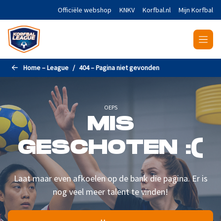
Naar de hoofdinhoud gaan
Officiële webshop
KNKV
Korfbal.nl
Mijn Korfbal
Home – League
404 – Pagina niet gevonden
OEPS
MIS
GESCHOTEN :(
Laat maar even afkoelen op de bank die pagina. Er is
nog veel meer talent te vinden!