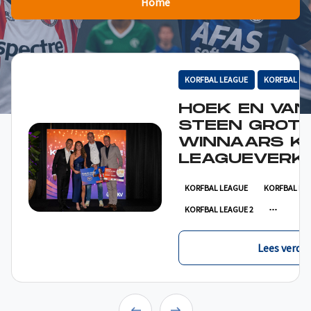
Home
KORFBAL LEAGUE
KORFBAL LE
HOEK EN VAN
STEEN GROT
WINNAARS K
LEAGUEVERKI
KORFBAL LEAGUE
KORFBAL LE
KORFBAL LEAGUE 2
Lees verder