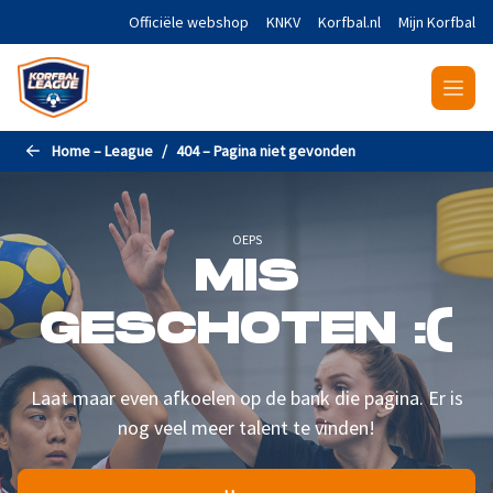
Naar de hoofdinhoud gaan
Officiële webshop
KNKV
Korfbal.nl
Mijn Korfbal
Home – League
404 – Pagina niet gevonden
OEPS
MIS
GESCHOTEN :(
Laat maar even afkoelen op de bank die pagina. Er is
nog veel meer talent te vinden!