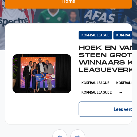
Home
KORFBAL LEAGUE
KORFBAL LE
HOEK EN VAN
STEEN GROT
WINNAARS K
LEAGUEVERKI
KORFBAL LEAGUE
KORFBAL LE
KORFBAL LEAGUE 2
Lees verder