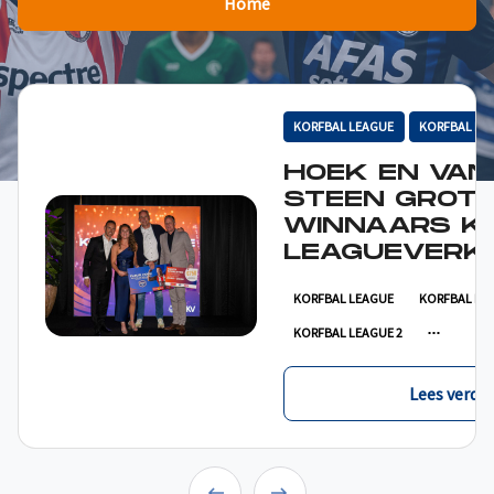
Home
KORFBAL LEAGUE
KORFBAL LE
HOEK EN VAN
STEEN GROT
WINNAARS K
LEAGUEVERKI
KORFBAL LEAGUE
KORFBAL LE
KORFBAL LEAGUE 2
Lees verder