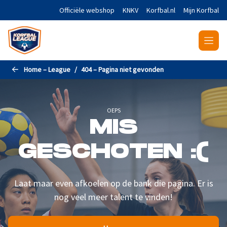
Naar de hoofdinhoud gaan
Officiële webshop
KNKV
Korfbal.nl
Mijn Korfbal
Home – League
404 – Pagina niet gevonden
OEPS
MIS
GESCHOTEN :(
Laat maar even afkoelen op de bank die pagina. Er is
nog veel meer talent te vinden!