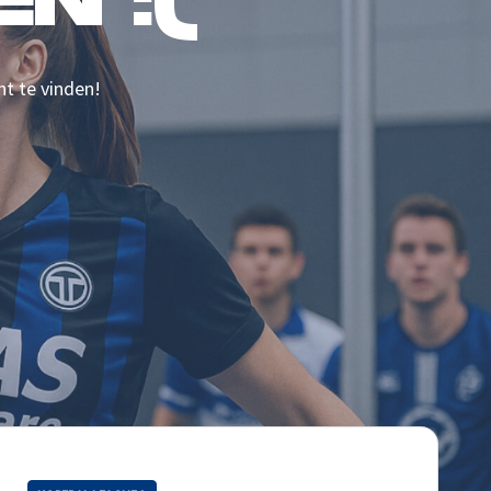
N :(
nt te vinden!