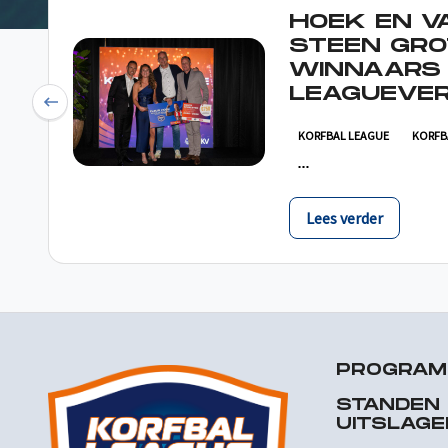
HOEK EN V
STEEN GRO
WINNAARS
LEAGUEVER
Previous
KORFBAL LEAGUE
KORFB
Lees verder
PROGRA
STANDEN
UITSLAGE