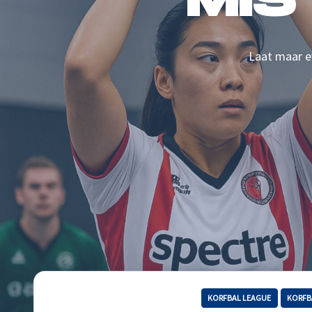
MIS
Laat maar ev
KORFBAL LEAGUE
KORFB