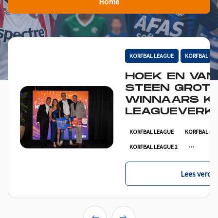
Home
KORFBAL LEAGUE
KORFBAL LE
HOEK EN VAN
STEEN GROT
WINNAARS K
LEAGUEVERKI
KORFBAL LEAGUE
KORFBAL LE
KORFBAL LEAGUE 2
Lees verder