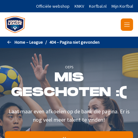
Naar de hoofdinhoud gaan
Officiële webshop
KNKV
Korfbal.nl
Mijn Korfbal
Home – League
404 – Pagina niet gevonden
OEPS
MIS
GESCHOTEN :(
Laat maar even afkoelen op de bank die pagina. Er is
nog veel meer talent te vinden!