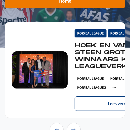
Home
KORFBAL LEAGUE
KORFBAL LE
HOEK EN VAN
STEEN GROT
WINNAARS K
LEAGUEVERKI
KORFBAL LEAGUE
KORFBAL LE
KORFBAL LEAGUE 2
Lees verder