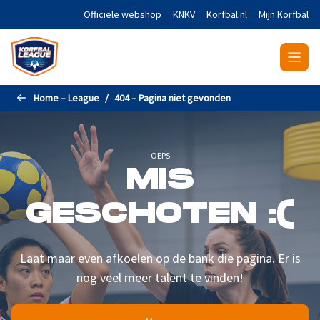
Naar de hoofdinhoud gaan
Officiële webshop
KNKV
Korfbal.nl
Mijn Korfbal
Home – League
404 – Pagina niet gevonden
OEPS
MIS
GESCHOTEN :(
Laat maar even afkoelen op de bank die pagina. Er is
nog veel meer talent te vinden!