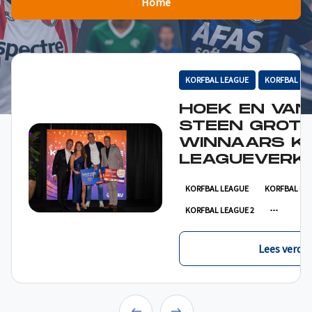
Home
KORFBAL LEAGUE
KORFBAL LE
HOEK EN VAN
STEEN GROT
WINNAARS K
LEAGUEVERKI
KORFBAL LEAGUE
KORFBAL LE
KORFBAL LEAGUE 2
Lees verder