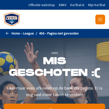
Naar de hoofdinhoud gaan
Officiële webshop
KNKV
Korfbal.nl
Mijn Korfbal
Home – League
404 – Pagina niet gevonden
OEPS
MIS
GESCHOTEN :(
Laat maar even afkoelen op de bank die pagina. Er is
nog veel meer talent te vinden!