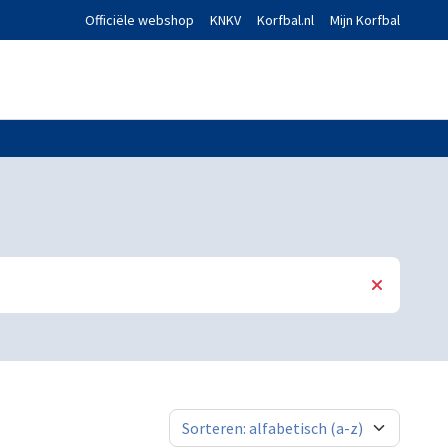
Officiële webshop
KNKV
Korfbal.nl
Mijn Korfbal