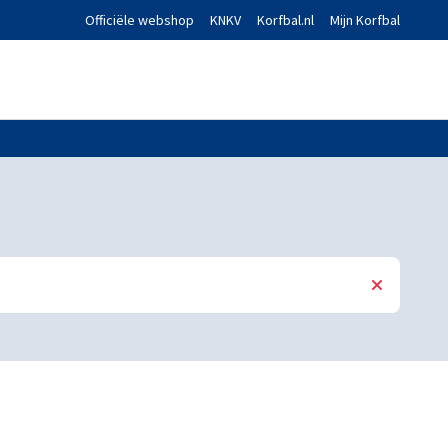
Officiële webshop
KNKV
Korfbal.nl
Mijn Korfbal