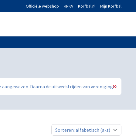
Officiële webshop
KNKV
Korfbal.nl
Mijn Korfbal